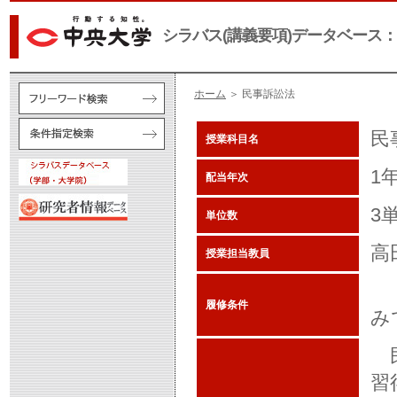
シラバス(講義要項)データベース：
ホーム
＞ 民事訴訟法
民
授業科目名
1
配当年次
3
単位数
高
授業担当教員
「
履修条件
み
民
習