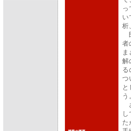
っ
い
析
民
者
ま
解
る
つ
と
う
さ
し
た