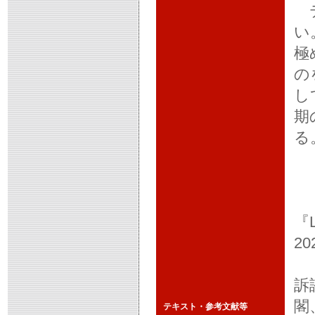
テ
い
極
の
し
期
る
【
三
『
2
山
訴
閣
テキスト・参考文献等