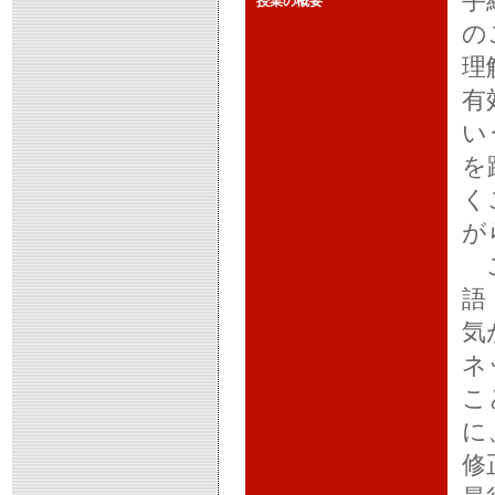
手
授業の概要
の
理
有
い
を
く
が
こ
語
気
ネ
こ
に
修