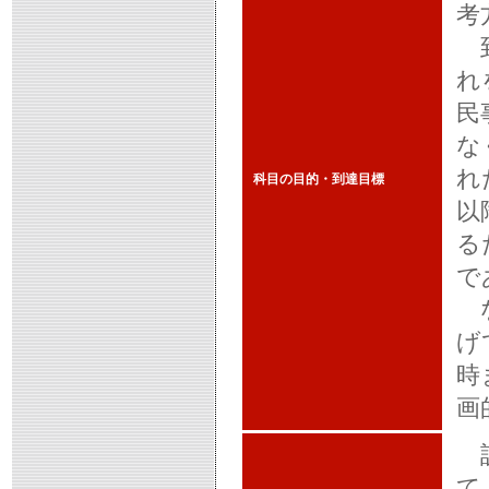
考
到
れ
民
な
れ
科目の目的・到達目標
以
る
で
な
げ
時
画
訴
て