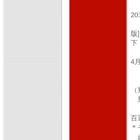
新
2
高
版
下
伊
4
高
（
判
高
百
＊
必