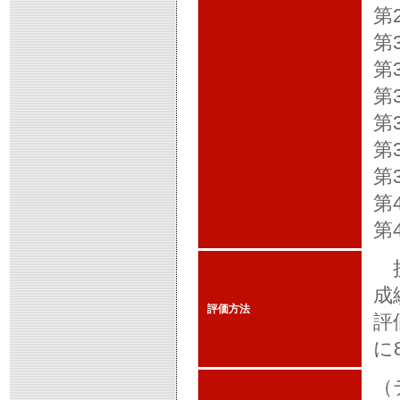
第
第
第
第
第
第
第
第
第
授
成
評価方法
評
に
（