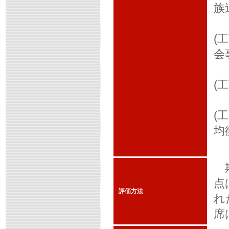
族
(
会
(
(
均
期
点
評価方法
れ
席