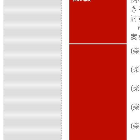
き
討
司
案
(
(
(
(
(