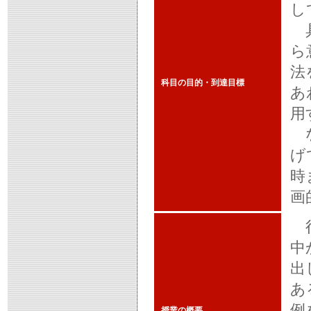
し
具
ら
法
科目の目的・到達目標
あ
用
な
げ
時
画
行
中
出
あ
例
授業の概要