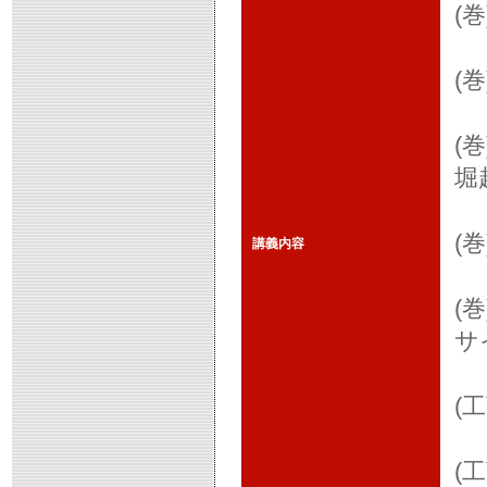
(
(
(
堀
(
講義内容
(
サ
(
(