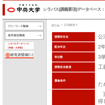
シラバス(講義要項)データベース：
ホーム
＞ 公法総合Ⅱ
公
授業科目名
2
配当年次
3
単位数
工
授業担当教員
「
履修条件
た
憲
得